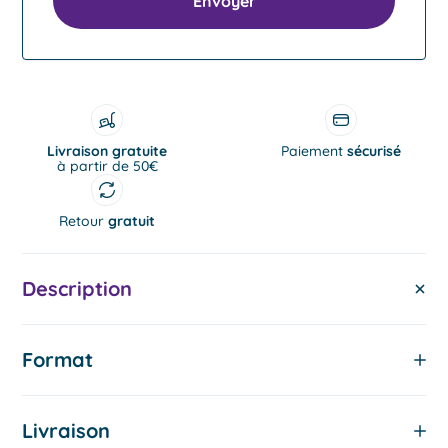
Lyon
Carcassonne
Nantes
Livraison gratuite
Paiement
sécurisé
à partir de 50€
Retour
gratuit
Explorer tous nos imagiers
Description
Dès 6 mois
Screen free
Format
Livraison