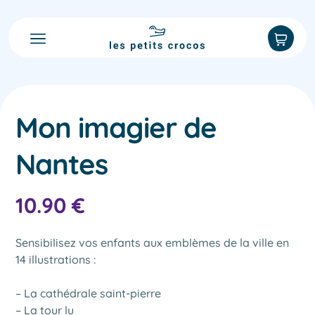
Accueil
Nos imagiers
Nos imagiers
Best sellers ⭐️
Explorez notre collection et commandez en ligne
Notre histoire
Noirmoutier
Racontée en quelques mots
NOUVEAUTÉ
Aide
Mon imagier de
Une question ? Suivi de livraison ?
Pays basque
Accès PRO
Nantes
Annecy
Contact
10.90
€
Biarritz
hello@les-petits-crocos.fr
Guadeloupe
Sensibilisez vos enfants aux emblèmes de la ville en
14 illustrations :
Camargue
Offrir un cadeau
– La cathédrale saint-pierre
– La tour lu