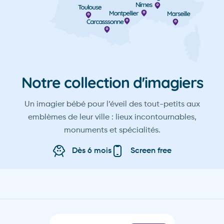
Nîmes
Marseille
Les incontournables
Reims
Notre collection d'imagiers
Grenoble
Un imagier bébé pour l’éveil des tout-petits aux
Le Havre
emblèmes de leur ville : lieux incontournables,
monuments et spécialités.
Paris
Dès 6 mois
Screen free
Montpellier
Lille
Strasbourg