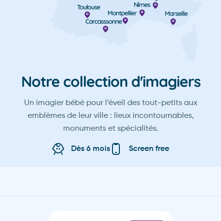
Nîmes
Marseille
Les incontournables
Reims
Notre collection d'imagiers
Grenoble
Un imagier bébé pour l’éveil des tout-petits aux
Le Havre
emblèmes de leur ville : lieux incontournables,
monuments et spécialités.
Paris
Dès 6 mois
Screen free
Montpellier
Lille
Strasbourg