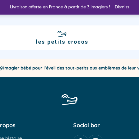
Livraison offerte en France à partir de 3 imagiers !
Dismiss
Nos imagiers
Best sellers ⭐️
Le
magier bébé pour l’éveil des tout-petits aux emblèmes de leur ville
NOUVEAUTÉ
NOUVEAUTÉ
propos
Social bar
Offrir un cadeau
Noirmoutier
Pays
re histoire