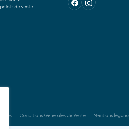
basque
 points de vente
10.90
€
10.90
€
éservés
Conditions Générales de Vente
Mentions légale