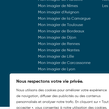
Nîmes
Camargue
Mon imagier de Nîmes
Les
10.90
€
10.90
€
Mon imagier d’Avignon
Marseille
Mon imagier de la Camargue
Les incontournables
Mon imagier de Toulouse
Reims
Mon imagier de Bordeaux
Mon imagier de Dijon
Grenoble
Mon imagier de Rennes
Mon imagier de Nantes
Le Havre
Mon imagier de Lille
Mon imagier de Carcassonne
Paris
Mon imagier de Lyon
Mon imagier de Strasbourg
Montpellier
Nous respectons votre vie privée.
Nous utilisons des cookies pour améliorer votre expérience
Lille
de navigation, diffuser des publicités ou des contenus
© 2023 Les Petits Crocos. Tous droits r
personnalisés et analyser notre trafic. En cliquant sur « Tout
Strasbourg
accepter », vous consentez à notre utilisation des cookies.