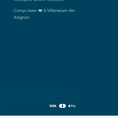
Annecy
Biarritz
Conçu avec ❤️ à Villeneuve-lès-
10.90
€
10.90
€
Avignon
s