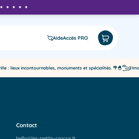
Aide
Accès PRO
s incontournables
 : lieux incontournables, monuments et spécialités. 🌴🐣
Imagie
NOUVEAUTÉ
NOUVEAUTÉ
Contact
hello@les-petits-crocos.fr