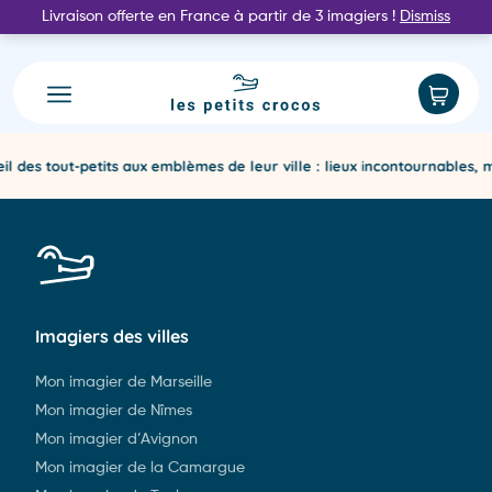
Livraison offerte en France à partir de 3 imagiers !
Dismiss
Accueil
Nos imagiers
Nos imagiers
Best sellers ⭐️
Explorez notre collection et commandez en ligne
Notre histoire
Noirmoutier
l des tout-petits aux emblèmes de leur ville : lieux incontournables, 
Racontée en quelques mots
Aide
Une question ? Suivi de livraison ?
Pays basque
Accès PRO
Annecy
Contact
Biarritz
Imagiers des villes
hello@les-petits-crocos.fr
Guadeloupe
Mon imagier de Marseille
Mon imagier de Nîmes
Camargue
Mon imagier d’Avignon
Offrir un cadeau
Mon imagier de la Camargue