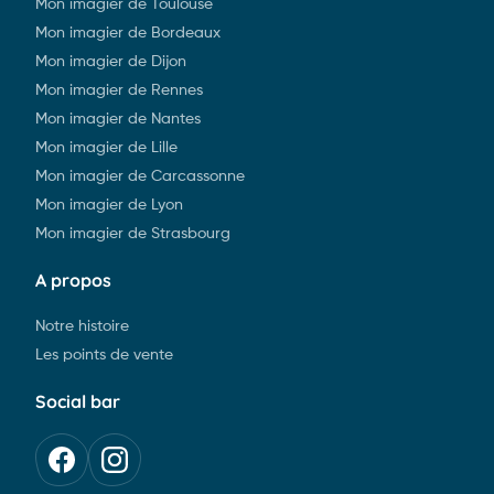
Mon imagier de Toulouse
Nîmes
Mon imagier de Bordeaux
Marseille
Mon imagier de Dijon
Mon imagier de Rennes
Les incontournables
Mon imagier de Nantes
Reims
Mon imagier de Lille
Mon imagier de Carcassonne
Grenoble
Mon imagier de Lyon
Mon imagier de Strasbourg
Le Havre
A propos
Paris
Notre histoire
Les points de vente
Montpellier
Social bar
Lille
Strasbourg